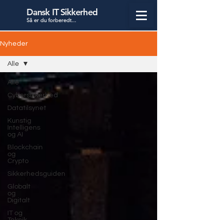
Dansk IT Sikkerhed
Så er du forbered
t...
Nyheder
Alle
Alle
Cybersikkerhed
Datatilsynet
Kunstig
Intelligens
og AI
Blockchain
og
Crypto
Sikkerhedsguiden
Globalt
og
Digitalt
IT og