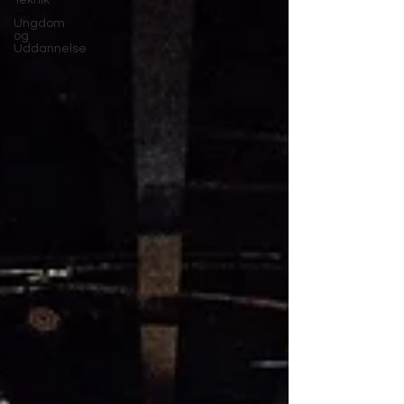
Teknik
Ungdom
og
Uddannelse