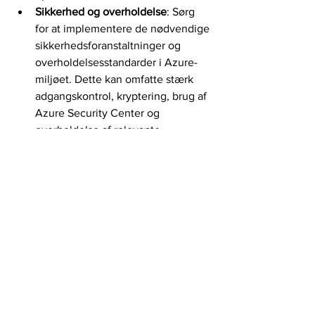
Sikkerhed og overholdelse
: Sørg 
for at implementere de nødvendige 
sikkerhedsforanstaltninger og 
overholdelsesstandarder i Azure-
miljøet. Dette kan omfatte stærk 
adgangskontrol, kryptering, brug af 
Azure Security Center og 
overholdelse af relevante 
databeskyttelsesregler.
Oplæring og opdateringer
: Hold 
medarbejdere opdateret med de 
nyeste funktioner og opdateringer i 
Azure. Uddan dem om bedste 
praksis og sikkerhedsprotokoller for 
at sikre, at Azure anvendes 
optimalt og sikkert i virksomheden.
Azure har etableret sig som en førende 