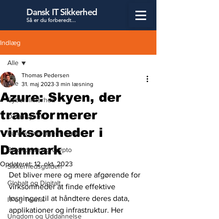
Dansk IT Sikkerhed
Så er du forbered
t...
Indlæg
Alle
Thomas Pedersen
Alle
31. maj 2023
3 min læsning
Azure: Skyen, der
Cybersikkerhed
transformerer
Datatilsynet
virksomheder i
Kunstig Intelligens og AI
Danmark
Blockchain og Crypto
Opdateret:
12. okt. 2023
Sikkerhedsguiden
Det bliver mere og mere afgørende for 
Globalt og Digitalt
virksomheder at finde effektive 
løsninger til at håndtere deres data, 
IT og Teknik
applikationer og infrastruktur. Her 
Ungdom og Uddannelse