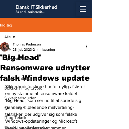
Dansk IT Sikkerhed
Så er du forbered
t...
Indlæg
Alle
Thomas Pedersen
Alle
28. jul. 2023
2 min læsning
'Big Head'
Cybersikkerhed
Ransomware udnytter
Datatilsynet
falsk Windows update
Kunstig Intelligens og AI
Sikkerhedsforskere har for nylig afsløret 
Blockchain og Crypto
en ny stamme af ransomware kaldet 
Sikkerhedsguiden
'Big Head', som ser ud til at sprede sig 
gennem vildledende malvertising-
Globalt og Digitalt
taktikker, der udgiver sig som falske 
IT og Teknik
Windows-opdateringer og Microsoft 
Ungdom og Uddannelse
Word-installationsprogrammer.