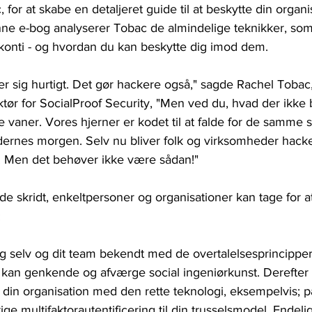
 for at skabe en detaljeret guide til at beskytte din organ
enne e-bog analyserer Tobac de almindelige teknikker, so
ere konti - og hvordan du kan beskytte dig imod dem.
 sig hurtigt. Det gør hackere også," sagde Rachel Tobac,
ktør for SocialProof Security, "Men ved du, hvad der ikke
 vaner. Vores hjerner er kodet til at falde for de samme 
 tidernes morgen. Selv nu bliver folk og virksomheder hac
. Men det behøver ikke være sådan!"
de skridt, enkeltpersoner og organisationer kan tage for 
:
ig selv og dit team bekendt med de overtalelsesprincipper,
 kan genkende og afværge social ingeniørkunst. Derefter 
din organisation med den rette teknologi, eksempelvis; 
e multifaktorautentificering til din trusselsmodel. Endelig,