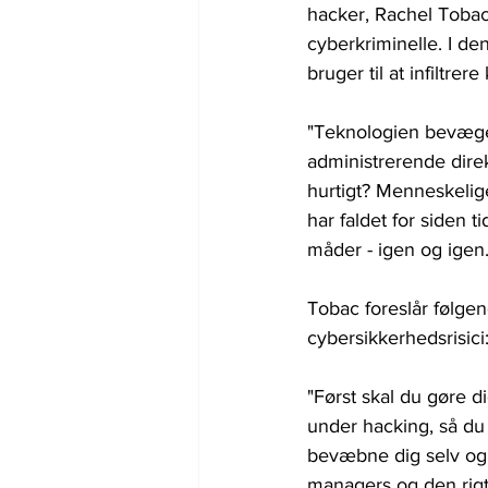
hacker, Rachel Tobac,
cyberkriminelle. I d
bruger til at infiltr
"Teknologien bevæger
administrerende dire
hurtigt? Menneskelige
har faldet for siden
måder - igen og igen
Tobac foreslår følgen
cybersikkerhedsrisici
"Først skal du gøre d
under hacking, så du
bevæbne dig selv og 
managers og den rigtig