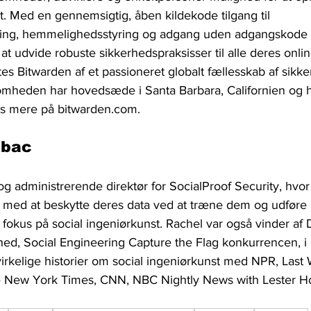
. Med en gennemsigtig, åben kildekode tilgang til 
ng, hemmelighedsstyring og adgang uden adgangskode 
at udvide robuste sikkerhedspraksisser til alle deres onlin
tes Bitwarden af et passioneret globalt fællesskab af sikk
somheden har hovedsæde i Santa Barbara, Californien og ha
æs mere på bitwarden.com.
obac
g administrerende direktør for SocialProof Security, hvo
 med at beskytte deres data ved at træne dem og udføre 
 fokus på social ingeniørkunst. Rachel var også vinder af
hed, Social Engineering Capture the Flag konkurrencen, i 2
virkelige historier om social ingeniørkunst med NPR, Last
he New York Times, CNN, NBC Nightly News with Lester H