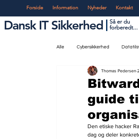
Forside
Information
Nyheder
Kontakt
Dansk IT Sikkerhed
Så er du
forbered
t...
Alle
Cybersikkerhed
Datatil
Thomas Pedersen
Globalt og Digitalt
IT og Tek
Bitwar
guide ti
organis
Den etiske hacker Ra
dag og deler konkrete