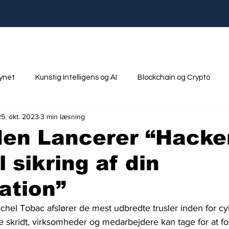
synet
Kunstig Intelligens og AI
Blockchain og Crypto
25. okt. 2023
3 min læsning
nik
Ungdom og Uddannelse
den Lancerer “Hacke
l sikring af din
ation”
chel Tobac afslører de mest udbredte trusler inden for cy
 skridt, virksomheder og medarbejdere kan tage for at for