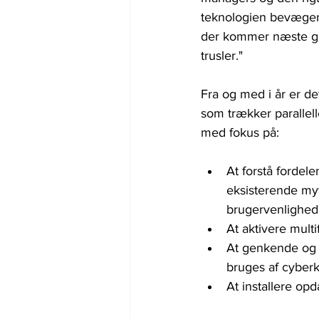
teknologien bevæger si
der kommer næste gan
trusler."
Fra og med i år er d
som trækker parallell
med fokus på:
At forstå forde
eksisterende my
brugervenlighed
At aktivere mult
At genkende og r
bruges af cyberk
At installere op