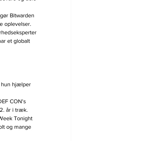
gør Bitwarden 
e oplevelser. 
erhedseksperter 
r et globalt 
r hun hjælper 
 DEF CON's 
. år i træk. 
 Week Tonight 
olt og mange 