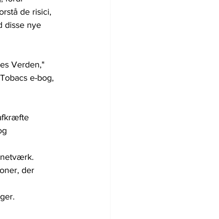
stå de risici, 
d disse nye 
es Verden," 
l Tobacs e-bog, 
fkræfte 
og 
snetværk.
oner, der 
ger.