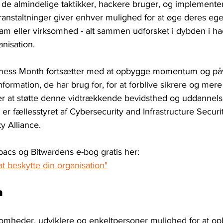
ed de almindelige taktikker, hackere bruger, og implement
ranstaltninger giver enhver mulighed for at øge deres eg
team eller virksomhed - alt sammen udforsket i dybden i h
anisation.
ness Month fortsætter med at opbygge momentum og påv
nformation, de har brug for, for at forblive sikrere og mere 
ver at støtte denne vidtrækkende bevidsthed og uddannelse
er fællesstyret af Cybersecurity and Infrastructure Secur
y Alliance.
g Bitwardens e-bog gratis her:                                      
at beskytte din organisation"
n
somheder, udviklere og enkeltpersoner mulighed for at op