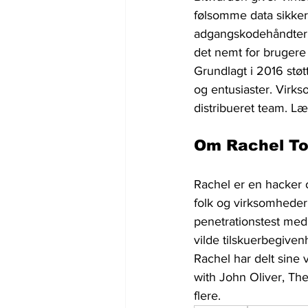
følsomme data sikkert
adgangskodehåndteri
det nemt for brugere 
Grundlagt i 2016 støt
og entusiaster. Virk
distribueret team. L
Om Rachel T
Rachel er en hacker o
folk og virksomheder
penetrationstest med
vilde tilskuerbegiven
Rachel har delt sine 
with John Oliver, T
flere.