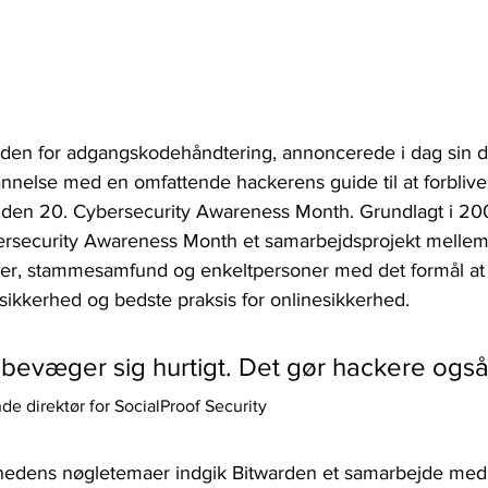
nden for adgangskodehåndtering, annoncerede i dag sin ded
nelse med en omfattende hackerens guide til at forblive 
i den 20. Cybersecurity Awareness Month. Grundlagt i 200
ersecurity Awareness Month et samarbejdsprojekt mellem
der, stammesamfund og enkeltpersoner med det formål a
ikkerhed og bedste praksis for onlinesikkerhed. 
bevæger sig hurtigt. Det gør hackere også
de direktør for SocialProof Security
edens nøgletemaer indgik Bitwarden et samarbejde med 