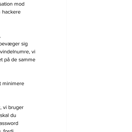
isation mod 
m hackere 
 
 bevæger sig 
svindelnumre, vi 
ket på de samme 
at minimere 
 vi bruger 
skal du 
password 
 fordi 