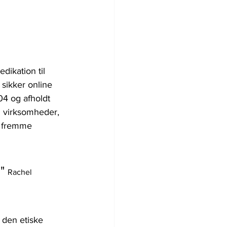
ikation til 
sikker online 
4 og afholdt 
 virksomheder, 
t fremme 
" 
Rachel 
den etiske 