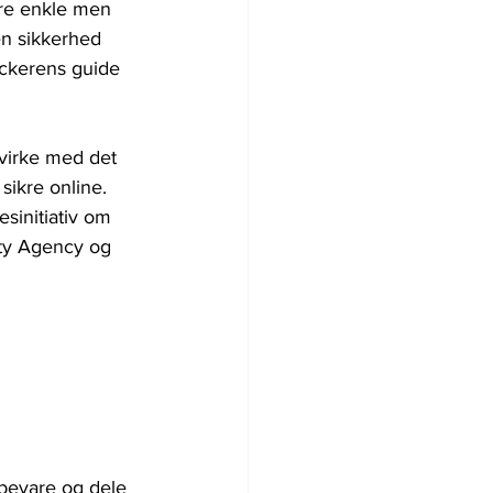
ere enkle men 
en sikkerhed 
ackerens guide 
irke med det 
sikre online. 
sinitiativ om 
ity Agency og 
               
bevare og dele 