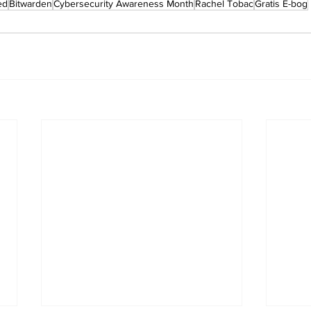
ed
Bitwarden
Cybersecurity Awareness Month
Rachel Tobac
Gratis E-bog