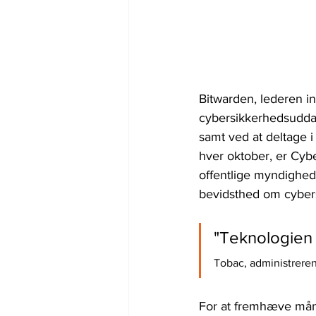
Bitwarden, lederen i
cybersikkerhedsuddan
samt ved at deltage 
hver oktober, er Cyb
offentlige myndighe
bevidsthed om cybers
"Teknologien 
Tobac, administreren
For at fremhæve mån