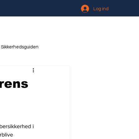
Log ind
Sikkerhedsguiden
rens
bersikkerhed i 
blive 