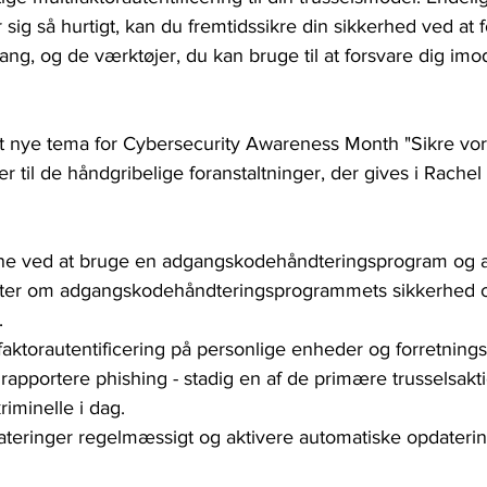
g så hurtigt, kan du fremtidssikre din sikkerhed ved at for
g, og de værktøjer, du kan bruge til at forsvare dig imo
et nye tema for Cybersecurity Awareness Month "Sikre vor
er til de håndgribelige foranstaltninger, der gives i Rache
lene ved at bruge en adgangskodehåndteringsprogram og a
ter om adgangskodehåndteringsprogrammets sikkerhed 
.
ifaktorautentificering på personlige enheder og forretning
apportere phishing - stadig en af de primære trusselsakti
riminelle i dag.
dateringer regelmæssigt og aktivere automatiske opdaterin