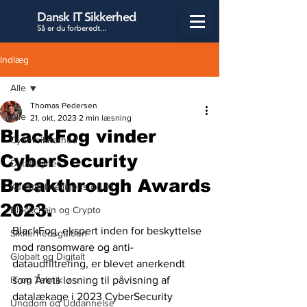
Dansk IT Sikkerhed
Så er du forbered
t...
Indlæg
Alle
Thomas Pedersen
Alle
21. okt. 2023
2 min læsning
BlackFog vinder
Cybersikkerhed
CyberSecurity
Datatilsynet
Breakthrough Awards
Kunstig Intelligens og AI
2023.
Blockchain og Crypto
BlackFog, ekspert inden for beskyttelse 
Sikkerhedsguiden
mod ransomware og anti-
Globalt og Digitalt
dataudfiltrering, er blevet anerkendt 
IT og Teknik
som Årets løsning til påvisning af 
datalækage i 2023 CyberSecurity 
Ungdom og Uddannelse