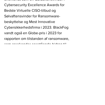
Cybersecurity Excellence Awards for 
Bedste Virtuelle CISO-tilbud og 
Sølvaftensvinder for Ransomware-
beskyttelse og Mest Innovative 
Cybersikkerhedsfirma i 2023. BlackFog 
vandt også en Globe-pris i 2023 for 
rapporten om tilstanden af ransomware, 
som anerkender enestående bidrag til 
at sikre det digitale landskab.
IT-sikkerhed
Cyberangreb
Ransomware
Cybersikkerhed
Datalækage
Cybersecurity Breakthrough Awards
. Malware
BlackFog
Cybersikkerhed
Se alle
Seneste blogindlæg