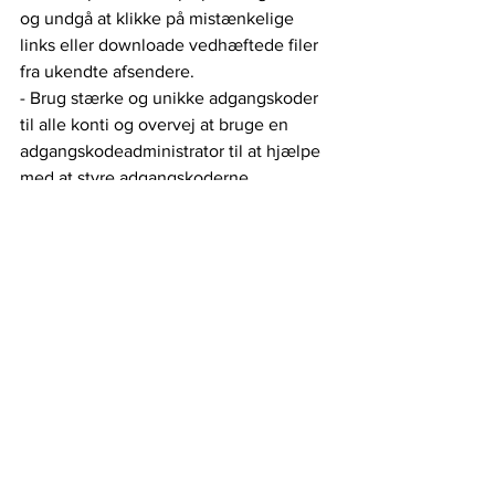
og undgå at klikke på mistænkelige 
links eller downloade vedhæftede filer 
fra ukendte afsendere.
- Brug stærke og unikke adgangskoder 
til alle konti og overvej at bruge en 
adgangskodeadministrator til at hjælpe 
med at styre adgangskoderne.
- Aktivere firewall og sikkerhedsfunk
Det er også vigtigt for virksomheder og 
organisationer at have en robust 
sikkerhedspolitik på plads, der 
inkluderer regelmæssig overvågning af 
systemer, opdatering af 
sikkerhedsløsninger og 
medarbejderuddannelse i forhold til 
phishing- og malwareangreb.
Cyberangreb
Malware
IT-Sikkerhed
Apple
Kildekode
Cobalt Strike
Source Code
MacOS
Gacon