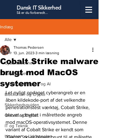
Dansk IT Sikkerhed
Så er du forbered
t...
Indlæg
Alle
Thomas Pedersen
Alle
13. jun. 2023
3 min læsning
Cobalt Strike malware
Cybersikkerhed
brugt mod MacOS
Datatilsynet
systemer
Kunstig Intelligens og AI
I et nyligt opdaget cyberangreb er en 
Blockchain og Crypto
åben kildekode-port af det velkendte 
Sikkerhedsguiden
penetrationstest værktøj, Cobalt Strike, 
blevet udnyttet i målrettede angreb 
Globalt og Digitalt
mod macOS-operativsystemet. Denne 
IT og Teknik
variant af Cobalt Strike er kendt som 
Ungdom og Uddannelse
"Gacon" og er blevet brugt til at målrette 