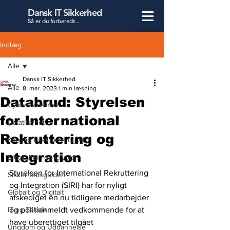
Dansk IT Sikkerhed
Så er du forbered
t...
Indlæg
Alle
Dansk IT Sikkerhed
Alle
8. mar. 2023
1 min læsning
Databrud: Styrelsen
Cybersikkerhed
for International
Datatilsynet
Rekruttering og
Kunstig Intelligens og AI
Integration
Blockchain og Crypto
Styrelsen for International Rekruttering 
Sikkerhedsguiden
og Integration (SIRI) har for nyligt 
Globalt og Digitalt
afskediget en nu tidligere medarbejder 
IT og Teknik
og politianmeldt vedkommende for at 
have uberettiget tilgået 
Ungdom og Uddannelse