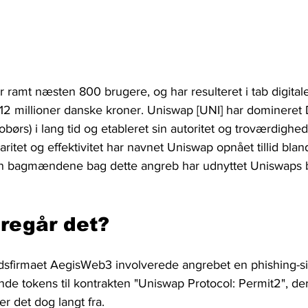
ramt næsten 800 brugere, og har resulteret i tab digitale 
 12 millioner danske kroner. Uniswap [UNI] har dominere
tobørs) i lang tid og etableret sin autoritet og troværdighe
ritet og effektivitet har navnet Uniswap opnået tillid blan
n bagmændene bag dette angreb har udnyttet Uniswaps br
regår det?
edsfirmaet AegisWeb3 involverede angrebet en phishing-si
nde tokens til kontrakten "Uniswap Protocol: Permit2", de
r det dog langt fra.