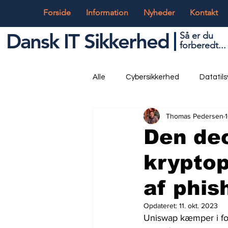
Forside
Information
Nyheder
Kontakt
Dansk IT Sikkerhed
Så er du
forbered
t...
Alle
Cybersikkerhed
Datatil
Thomas Pedersen
Globalt og Digitalt
IT og Tek
Den dec
kryptop
af phis
Opdateret:
11. okt. 2023
Uniswap kæmper i for