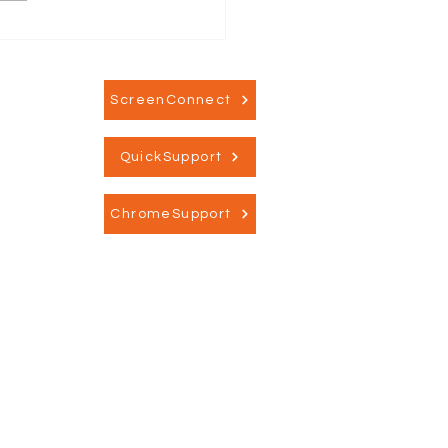
gon foreslår råd for
entraliseret
ing', udpeger 13
lemmer
ScreenConnect
QuickSupport
ChromeSupport
Information
→ Om Dansk IT Sikkerhed
→ Privatlivspolitik
→ Medlemsbetingelser
→ Rapporter og analyse
→ Presse