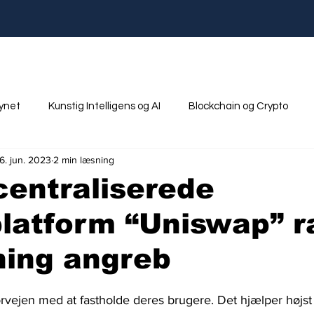
synet
Kunstig Intelligens og AI
Blockchain og Crypto
16. jun. 2023
2 min læsning
nik
Ungdom og Uddannelse
entraliserede
latform “Uniswap” 
hing angreb
vejen med at fastholde deres brugere. Det hjælper højst 