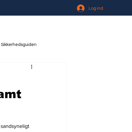
Log ind
Sikkerhedsguiden
ramt
sandsyneligt 