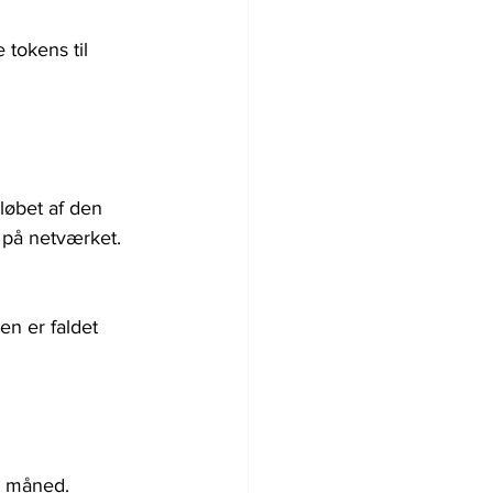
tokens til 
løbet af den 
 på netværket. 
n er faldet 
e måned. 