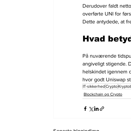
Derudover faldt netto
overførte UNI for før
Dette antydede, at f
Hvad betyd
På nuværende tidspunk
angiveligt stigende. 
helskindet igennem de
hvor godt Uniswap st
IT-sikkerhed
Crypto
Krypto
Blockchain og Crypto