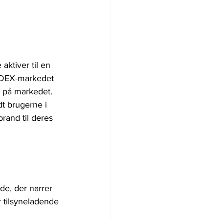
aktiver til en 
t DEX-markedet 
d på markedet. 
dt brugerne i 
and til deres 
de, der narrer 
r tilsyneladende 