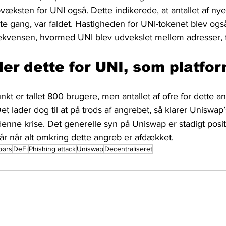
væksten for UNI også. Dette indikerede, at antallet af nye
ste gang, var faldet. Hastigheden for UNI-tokenet blev også
rekvensen, hvormed UNI blev udvekslet mellem adresser, f
er dette for UNI, som platfo
t er tallet 800 brugere, men antallet af ofre for dette an
Det lader dog til at på trods af angrebet, så klarer Uniswa
nne krise. Det generelle syn på Uniswap er stadigt positiv
år når alt omkring dette angreb er afdækket.
børs
DeFi
Phishing attack
Uniswap
Decentraliseret