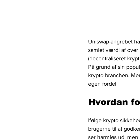
Uniswap-angrebet har 
samlet værdi af over
(decentraliseret kryp
På grund af sin popula
krypto branchen. Me
egen fordel
Hvordan fo
Ifølge krypto sikkeh
brugerne til at godke
ser harmløs ud, men e