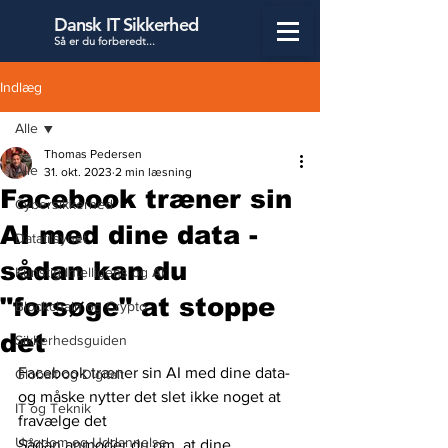
Dansk IT Sikkerhed
Så er du forbered
t...
Indlæg
Alle
Thomas Pedersen
Alle
31. okt. 2023
2 min læsning
Facebook træner sin
Cybersikkerhed
AI med dine data -
Datatilsynet
sådan kan du
Kunstig Intelligens og AI
"forsøge" at stoppe
Blockchain og Crypto
det
Sikkerhedsguiden
Facebook træner sin AI med dine data- 
Globalt og Digitalt
og måske nytter det slet ikke noget at 
IT og Teknik
fravælge det
Ungdom og Uddannelse
Sådan anmoder du om, at dine 