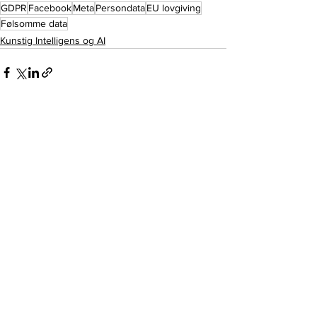
GDPR
Facebook
Meta
Persondata
EU lovgiving
Følsomme data
Kunstig Intelligens og AI
Se alle
Seneste blogindlæg