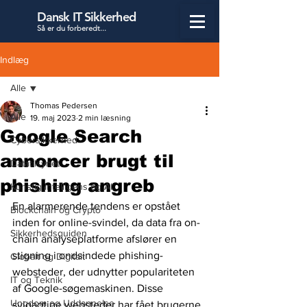
Dansk IT Sikkerhed
Så er du forbered
t...
Indlæg
Alle
Thomas Pedersen
Alle
19. maj 2023
2 min læsning
Google Search
Cybersikkerhed
annoncer brugt til
Datatilsynet
phishing angreb
Kunstig Intelligens og AI
En alarmerende tendens er opstået 
Blockchain og Crypto
inden for online-svindel, da data fra on-
Sikkerhedsguiden
chain analyseplatforme afslører en 
stigning i ondsindede phishing-
Globalt og Digitalt
websteder, der udnytter populariteten 
IT og Teknik
af ​​Google-søgemaskinen. Disse 
Ungdom og Uddannelse
svigagtige websteder har fået brugerne 