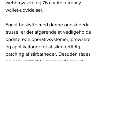
webbrowsere og 76 cryptocurrency 
wallet-udvidelser.
For at beskytte mod denne ondsindede 
trussel er det afgørende at vedligeholde 
opdaterede operativsystemer, browsere 
og applikationer for at sikre rettidig 
patching af sårbarheder. Desuden rådes 
brugere kraftigt til at anvende robust 
adgangskodepraksis for at styrke deres 
forsvar mod cyberangreb. Vær på vagt, 
vær beskyttet.
IT-sikkerhed
Malware
Rusland
Følsomme oplysninger
Hackerforum
Meduza
Cybersikkerhed