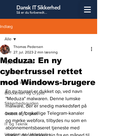
Dansk IT Sikkerhed
Så er du forbered
t...
Indlæg
Alle
Thomas Pedersen
Alle
27. jul. 2023
2 min læsning
Meduza: En ny
Cybersikkerhed
cybertrussel rettet
Datatilsynet
mod Windows-brugere
Kunstig Intelligens og AI
En ny trussel er dukket op, ved navn 
Blockchain og Crypto
"Meduza" malwaren. Denne lumske 
Sikkerhedsguiden
malware, der er snedig markedsført på 
tværs af forskellige Telegram-kanaler 
Globalt og Digitalt
og mørke webfora, tilbydes nu som en 
IT og Teknik
abonnementsbaseret tjeneste med 
Ungdom og Uddannelse
planer, der strækker sig fra en måned til 