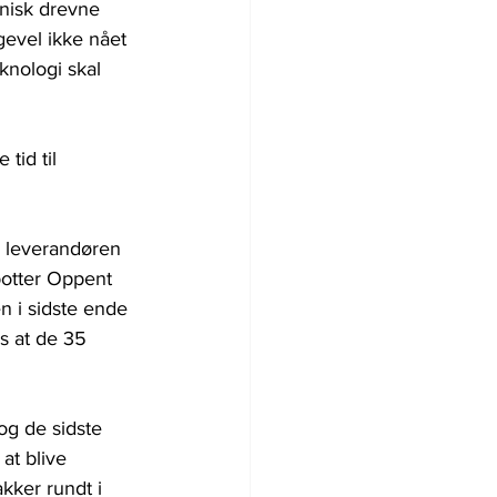
nisk drevne 
gevel ikke nået 
knologi skal 
tid til 
er leverandøren 
botter Oppent 
n i sidste ende 
s at de 35 
og de sidste 
at blive 
ker rundt i 