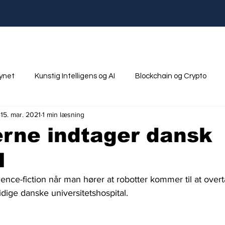
synet
Kunstig Intelligens og AI
Blockchain og Crypto
15. mar. 2021
1 min læsning
nik
Ungdom og Uddannelse
rne indtager dansk
l
ence-fiction når man hører at robotter kommer til at overt
dige danske universitetshospital.