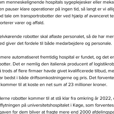
 om menneskelignende hospitals sygeplejesker eller meka
n pauser klare operationer på ingen tid, så langt er vi alli
 tale om transportrobotter der ved hjælp af avanceret te
rterer varer og affald.
lvkørende robotter skal aflaste personalet, så de har mere 
ed giver det fordele til både medarbejdere og personale.
et mere automatiseret fremtidig hospital er fundet, og det 
otter. Det er nemlig den italiensk producent af logistikro
 trods af flere firmaer havde givet kvalificerede tilbud, me
r bedst i både driftsomkostningerne og pris. Det forvente
kommer til at koste en net sum af 23 millioner kroner.
rne robotter kommer til at stå klar fra omkring år 2022, 
dflytningen på universitetshospitalet i Køge, som forventes 
ven for dem bliver at fragte mere end 2000 afdelingspak