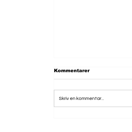
Kommentarer
Skriv en kommentar...
TetrisPhantom:
Cyberspionage via USB
rettet mod APAC