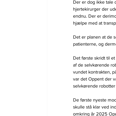
Der er dog ikke tale
hjertekirurger der ude
endnu. Der er derimod
hjælpe med at transpo
Det er planen at de se
patienterne, og derm
Det første skridt til 
af de selvkørende rob
vundet kontrakten, på
var det Oppent der va
selvkørende robotter 
De første nyeste mode
skulle stå klar ved in
omkring år 2025 Opga