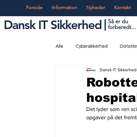
Forside
Information
Nyheder
Kontakt
Dansk IT Sikkerhed
Så er du
forbered
t...
Alle
Cybersikkerhed
Datatil
Dansk IT Sikkerhed
Globalt og Digitalt
IT og Tek
Robotte
hospita
Det lyder som ren sci
opgaver på det fremti