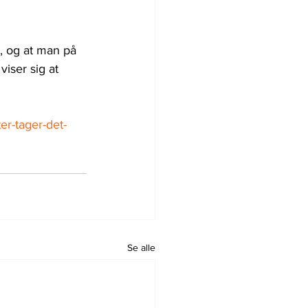
, og at man på 
iser sig at 
er-tager-det-
Se alle