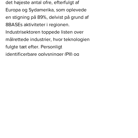
det højeste antal ofre, efterfulgt af 
Europa og Sydamerika, som oplevede 
en stigning på 89%, delvist på grund af 
8BASEs aktiviteter i regionen. 
Industrisektoren toppede listen over 
målrettede industrier, hvor teknologien 
fulgte tæt efter. Personligt 
identificerbare oplysninger (PII) og 
intellektuel ejendom (IP) var de mest 
eftertragtede typer data af 
cyberkriminelle.
IT-sikkerhed
IT-kriminalitet
Ransomware
8BASE
Hackerbande
NCC Group
Cybersikkerhed
Se alle
Seneste blogindlæg