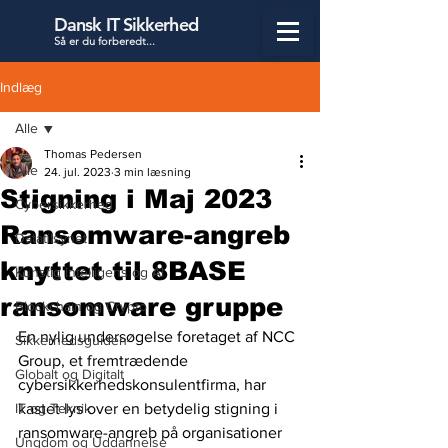
Dansk IT Sikkerhed
Så er du forbered
t...
Indlæg
Alle
Thomas Pedersen
Alle
24. jul. 2023
3 min læsning
Stigning i Maj 2023
Cybersikkerhed
Ransomware-angreb
Datatilsynet
knyttet til 8BASE
Kunstig Intelligens og AI
ransomware gruppe
Blockchain og Crypto
En nylig undersøgelse foretaget af NCC 
Sikkerhedsguiden
Group, et fremtrædende 
Globalt og Digitalt
cybersikkerhedskonsulentfirma, har 
IT og Teknik
kastet lys over en betydelig stigning i 
ransomware-angreb på organisationer 
Ungdom og Uddannelse