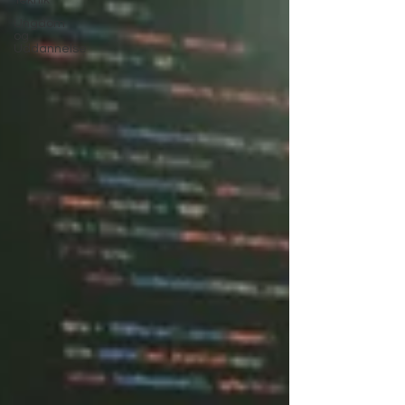
Teknik
Ungdom
og
Uddannelse