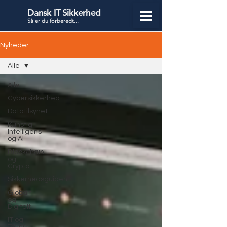
Dansk IT Sikkerhed
Så er du forbered
t...
Nyheder
Alle
Alle
Cybersikkerhed
Datatilsynet
Kunstig
Intelligens
og AI
Blockchain
og
Crypto
Sikkerhedsguiden
Globalt
og
Digitalt
IT og