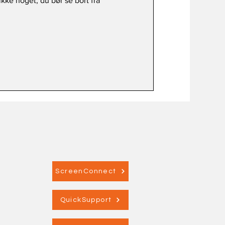
ikke noget, du bør se bort fra
ScreenConnect
QuickSupport