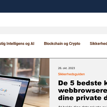
tig Intelligens og AI
Blockchain og Crypto
Sikkerhe
om og Uddannelse
26. okt. 2023
Sikkerhedsguiden
De 5 bedste 
webbrowsere t
dine private 