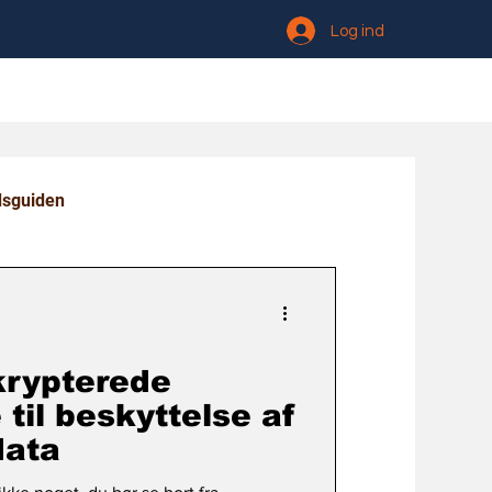
Log ind
dsguiden
krypterede
il beskyttelse af
data