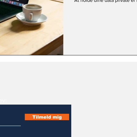
At holde dine data private er 
ev:
Tilmeld mig