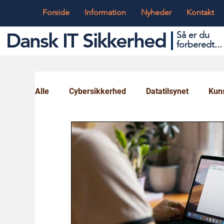
Forside
Information
Nyheder
Kontakt
Dansk IT Sikkerhed
Så er du
forbered
t...
Alle
Cybersikkerhed
Datatilsynet
Kuns
Globalt og Digitalt
IT og Teknik
Ungd