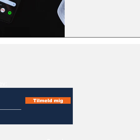
ev:
Tilmeld mig