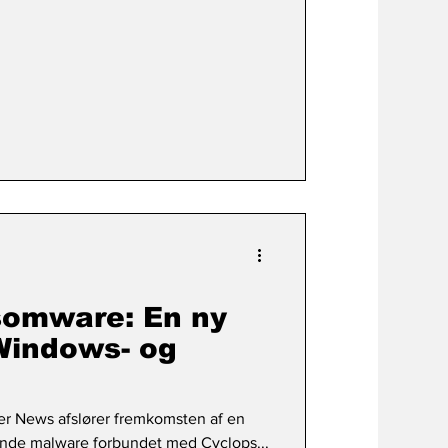
somware: En ny
Windows- og
er News afslører fremkomsten af ​​en
lende malware forbundet med Cyclops...