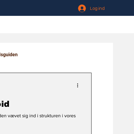
Log ind
dsguiden
oid
n vævet sig ind i strukturen i vores