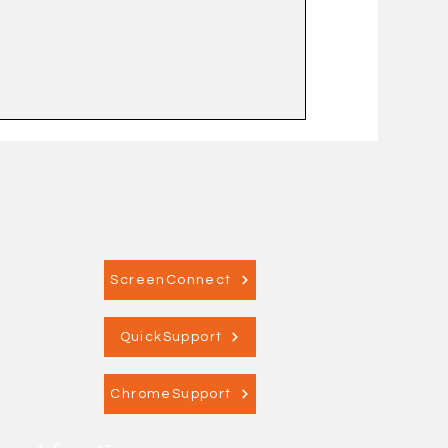
ScreenConnect
QuickSupport
ChromeSupport