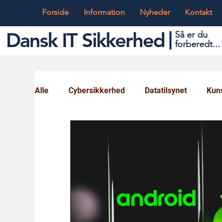
Forside
Information
Nyheder
Kontakt
Dansk IT Sikkerhed
Så er du
forbered
t...
Alle
Cybersikkerhed
Datatilsynet
Kuns
Globalt og Digitalt
IT og Teknik
Ungd