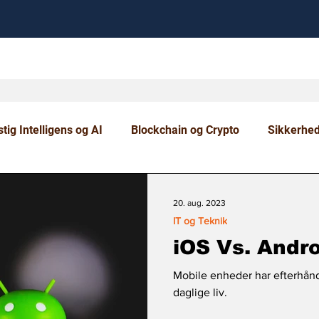
tig Intelligens og AI
Blockchain og Crypto
Sikkerhe
om og Uddannelse
20. aug. 2023
IT og Teknik
iOS Vs. Andr
Mobile enheder har efterhånde
daglige liv.