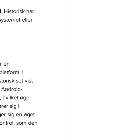
 Historisk har 
ystemet eller 
r en 
latform. I 
risk set vist 
i Android-
, hvilket øger 
er sig i 
ger sig en øget 
ontrol, som den 