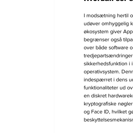
I modsætning hertil 
udøver omhyggelig ko
økosystem giver Appl
begrænser også tilpa
over både software o
tredjepartsændringer 
sikkerhedsfunktion i
operativsystem. Denne
indespærret i dens ud
funktionaliteter ud 
en diskret hardwarek
kryptografiske nøgler
og Face ID, hvilket g
beskyttelsesmekanis