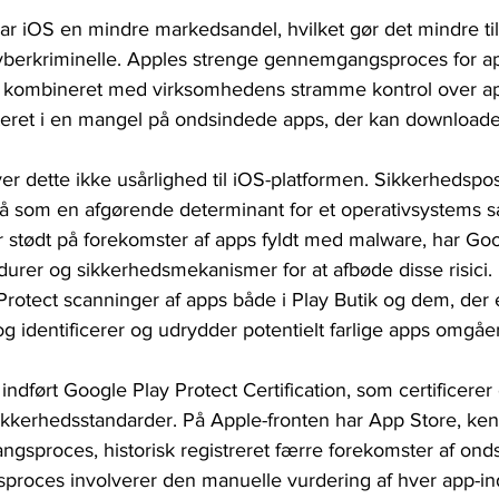
ar iOS en mindre markedsandel, hvilket gør det mindre ti
berkriminelle. Apples strenge gennemgangsproces for ap
e, kombineret med virksomhedens stramme kontrol over a
teret i en mangel på ondsindede apps, der kan downloade
er dette ikke usårlighed til iOS-platformen. Sikkerhedspos
så som en afgørende determinant for et operativsystems 
r stødt på forekomster af apps fyldt med malware, har Go
durer og sikkerhedsmekanismer for at afbøde disse risici.
rotect scanninger af apps både i Play Butik og dem, der er
g identificerer og udrydder potentielt farlige apps omgåe
dført Google Play Protect Certification, som certificerer
kkerhedsstandarder. På Apple-fronten har App Store, kend
proces, historisk registreret færre forekomster af ond
roces involverer den manuelle vurdering af hver app-in