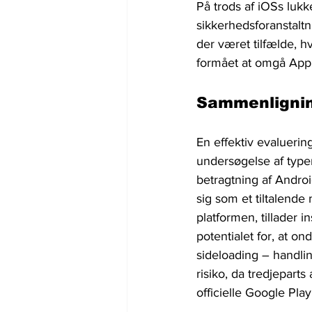
På trods af iOSs luk
sikkerhedsforanstaltn
der været tilfælde, h
formået at omgå Appl
Sammenligning
En effektiv evalueri
undersøgelse af typen
betragtning af Androi
sig som et tiltalende 
platformen, tillader in
potentialet for, at o
sideloading – handling
risiko, da tredjepar
officielle Google Play