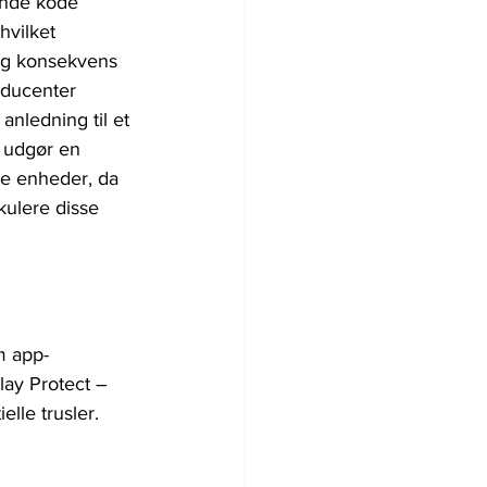
ende kode 
hvilket 
lig konsekvens 
oducenter 
anledning til et 
 udgør en 
lle enheder, da 
ulere disse 
m app-
lay Protect – 
elle trusler.