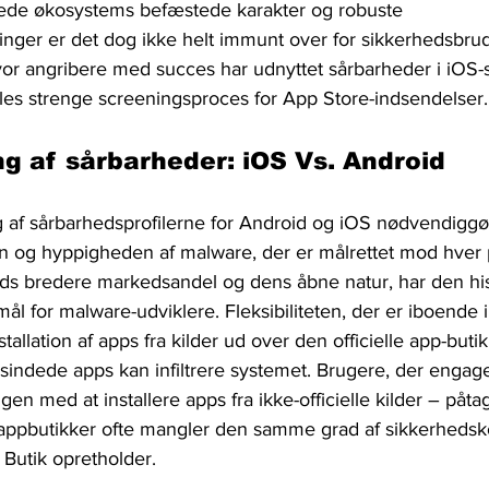
kede økosystems befæstede karakter og robuste 
inger er det dog ikke helt immunt over for sikkerhedsbrud.
vor angribere med succes har udnyttet sårbarheder i iOS-s
es strenge screeningsproces for App Store-indsendelser.
 af sårbarheder: iOS Vs. Android
ng af sårbarhedsprofilerne for Android og iOS nødvendiggø
 og hyppigheden af ​​malware, der er målrettet mod hver p
ds bredere markedsandel og dens åbne natur, har den histo
mål for malware-udviklere. Fleksibiliteten, der er iboende 
stallation af apps fra kilder ud over den officielle app-butik
ndsindede apps kan infiltrere systemet. Brugere, der engager
en med at installere apps fra ikke-officielle kilder – påta
ts appbutikker ofte mangler den samme grad af sikkerhedsk
 Butik opretholder.