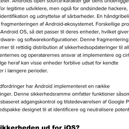
eter. Androids open source-karakter gør dens underligg
for legitime udviklere, men også for ondsindede hackere, 
il identifikation og udnyttelse af sårbarheder. En håndgribe
fragmenteringen af ​​Android-økosystemet. Forskellige pr
 Android OS, så det passer til deres enheder, hvilket giver 
rdware- og softwarekonfigurationer. Denne fragmentering
er til rettidig distribution af sikkerhedsopdateringer til a
nternes og operatørernes ansvar at implementere og cirk
ge heraf kan visse enheder forblive udsat for kendte 
r i længere perioder.
udfordringer har Android implementeret en række 
ninger. Denne sikkerhedsramme omfatter funktioner såso
esbaseret adgangskontrol og tilstedeværelsen af ​​Google P
dspakke designet til at identificere og neutralisere potenti
ikkerheden ud for iOS?