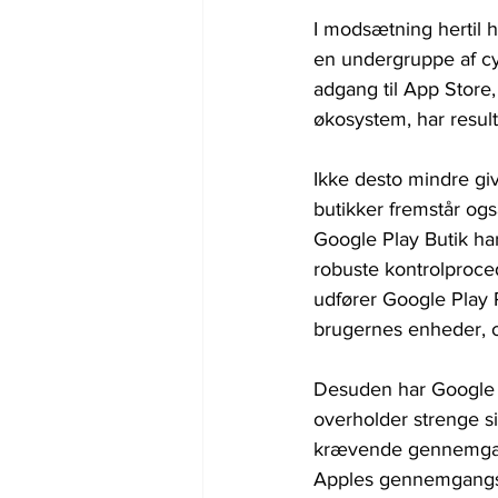
I modsætning hertil h
en undergruppe af cy
adgang til App Stor
økosystem, har resul
Ikke desto mindre giv
butikker fremstår og
Google Play Butik ha
robuste kontrolproce
udfører Google Play P
brugernes enheder, o
Desuden har Google in
overholder strenge si
krævende gennemgangs
Apples gennemgangsp