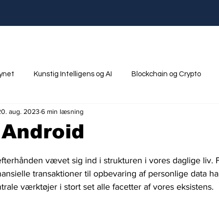
synet
Kunstig Intelligens og AI
Blockchain og Crypto
20. aug. 2023
6 min læsning
nik
Ungdom og Uddannelse
 Android
terhånden vævet sig ind i strukturen i vores daglige liv. F
nsielle transaktioner til opbevaring af personlige data h
rale værktøjer i stort set alle facetter af vores eksistens. 