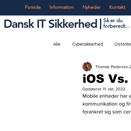
Forside
Information
Nyheder
Kontakt
Dansk IT Sikkerhed
Så er du
forbered
t...
Alle
Cybersikkerhed
Datatil
Thomas Pedersen
Globalt og Digitalt
IT og Tek
iOS Vs.
Opdateret:
11. okt. 2023
Mobile enheder har ef
kommunikation og fina
forankret sig som cent