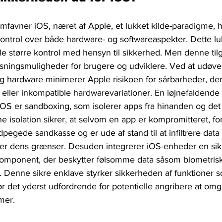
omfavner iOS, næret af Apple, et lukket kilde-paradigme, 
ntrol over både hardware- og softwareaspekter. Dette l
e større kontrol med hensyn til sikkerhed. Men denne til
sningsmuligheder for brugere og udviklere. Ved at udøve 
g hardware minimerer Apple risikoen for sårbarheder, der
eller inkompatible hardwarevariationer. En iøjnefaldende 
 iOS er sandboxing, som isolerer apps fra hinanden og de
 isolation sikrer, at selvom en app er kompromitteret, for
pegede sandkasse og er ude af stand til at infiltrere data 
over dens grænser. Desuden integrerer iOS-enheder en sik
omponent, der beskytter følsomme data såsom biometrisk
. Denne sikre enklave styrker sikkerheden af ​​funktioner
ør det yderst udfordrende for potentielle angribere at omg
mer.