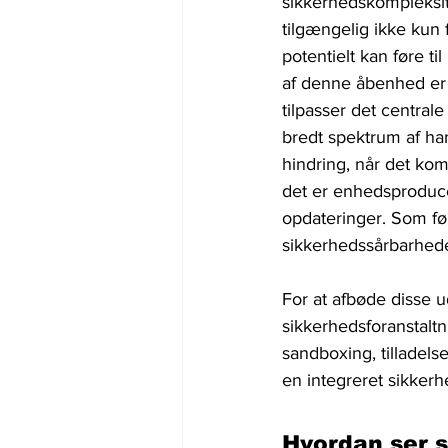
sikkerhedskompleksit
tilgængelig ikke kun 
potentielt kan føre t
af denne åbenhed er 
tilpasser det centrale
bredt spektrum af ha
hindring, når det komm
det er enhedsproduce
opdateringer. Som føl
sikkerhedssårbarhede
For at afbøde disse 
sikkerhedsforanstalt
sandboxing, tilladels
en integreret sikkerhe
Hvordan ser s