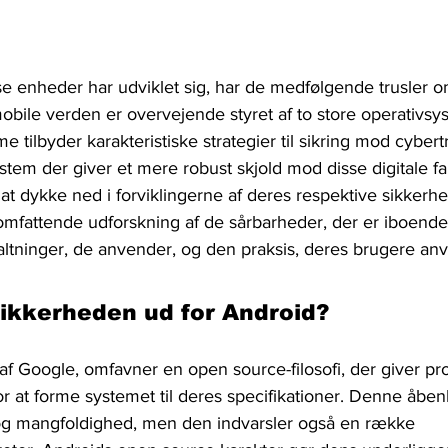
e enheder har udviklet sig, har de medfølgende trusler 
obile verden er overvejende styret af to store operativsy
e tilbyder karakteristiske strategier til sikring mod cybertr
ystem der giver et mere robust skjold mod disse digitale far
t dykke ned i forviklingerne af deres respektive sikkerh
mfattende udforskning af de sårbarheder, der er iboende 
altninger, de anvender, og den praksis, deres brugere an
ikkerheden ud for Android?
 af Google, omfavner en open source-filosofi, der giver p
or at forme systemet til deres specifikationer. Denne åbe
og mangfoldighed, men den indvarsler også en række 