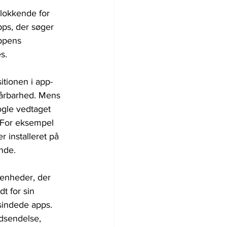
llokkende for 
ps, der søger 
ppens 
s. 
itionen i app-
sårbarhed. Mens 
ogle vedtaget 
 For eksempel 
 installeret på 
nde. 
 enheder, der 
t for sin 
sindede apps. 
dsendelse, 