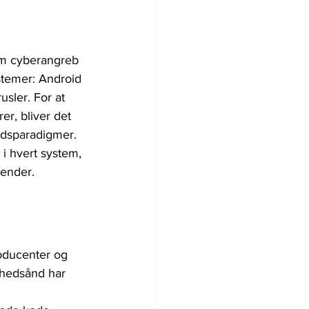
om cyberangreb 
stemer: Android 
usler. For at 
er, bliver det 
edsparadigmer. 
i hvert system, 
vender.
roducenter og 
nhedsånd har 