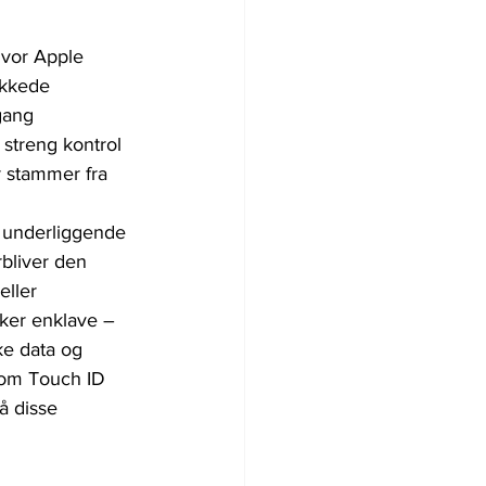
hvor Apple 
ukkede 
gang 
streng kontrol 
 stammer fra 
t underliggende 
bliver den 
eller 
ker enklave – 
e data og 
 som Touch ID 
å disse 