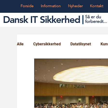
Forside
Information
Nyheder
Kontakt
Dansk IT Sikkerhed
Så er du
forbered
t...
Alle
Cybersikkerhed
Datatilsynet
Kuns
Globalt og Digitalt
IT og Teknik
Ungd