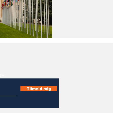
ev:
Tilmeld mig