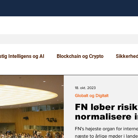
tig Intelligens og AI
Blockchain og Crypto
Sikkerhe
om og Uddannelse
18. okt. 2023
Globalt og Digitalt
FN løber risik
normalisere 
FN's højeste organ for interne
næste to årlige møder i land