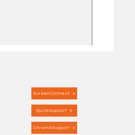
ScreenConnect
QuickSupport
ChromeSupport