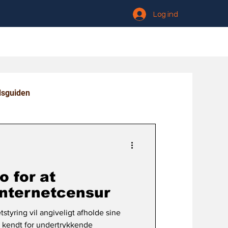
Log ind
dsguiden
o for at
internetcensur
tstyring vil angiveligt afholde sine
e kendt for undertrykkende