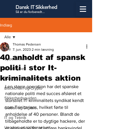
Dansk IT Sikkerhed
Så er du forbered
t...
Indlæg
Alle
Thomas Pedersen
Alle
7. jun. 2023
2 min læsning
40 anholdt af spansk
Cybersikkerhed
politi i stor It-
Datatilsynet
kriminalitets aktion
Kunstig Intelligens og AI
I en større operation har det spanske 
Blockchain og Crypto
nationale politi med succes afsløret et 
Sikkerhedsguiden
storstilet IT-kriminalitets syndikat kendt 
som Trinitarians, hvilket førte til 
Globalt og Digitalt
anholdelse af 40 personer. Blandt de 
IT og Teknik
tilbageholdte er to dygtige hackere, der 
Ungdom og Uddannelse
er ansvarlige for at udføre banksvindel 