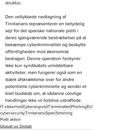
struktur.
Den vellykkede nedtagning af 
Trinitarians repræsenterer en betydelig 
sejr for det spanske nationale politi i 
deres igangværende bestræbelser på at 
bekæmpe cyberkriminalitet og beskytte 
offentligheden mod økonomisk 
bedrageri. Denne operation forstyrrer 
ikke kun syndikatets umiddelbare 
aktiviteter, men fungerer også som en 
stærk afskrækkelse over for andre 
potentielle cyberkriminelle og sender et 
klart budskab om, at sådanne ulovlige 
handlinger ikke vil forblive ustraffede.
IT-sikkerhed
Cyberangreb
IT-kriminalitet
Phishing
EU
cybersecurity
Trinitarians
Spain
Smishing
Politi aktion
Globalt og Digitalt