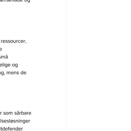
 ressourcer. 
e 
 små 
lige og 
ang, mens de 
r som sårbare 
lsesløsninger 
itdefender 