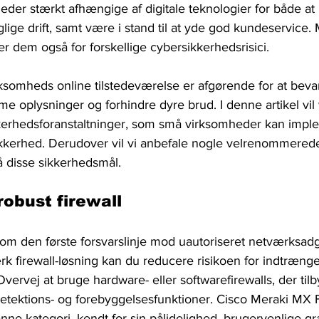
eder stærkt afhængige af digitale teknologier for både at
ige drift, samt være i stand til at yde god kundeservice
 dem også for forskellige cybersikkerhedsrisici. 
irksomheds online tilstedeværelse er afgørende for at bev
mme oplysninger og forhindre dyre brud. I denne artikel vil 
erhedsforanstaltninger, som små virksomheder kan imple
ikkerhed. Derudover vil vi anbefale nogle velrenommerede 
 disse sikkerhedsmål.
robust firewall
som den første forsvarslinje mod uautoriseret netværksad
k firewall-løsning kan du reducere risikoen for indtræng
Overvej at bruge hardware- eller softwarefirewalls, der tilb
etektions- og forebyggelsesfunktioner. Cisco Meraki MX F
nne kategori, kendt for sin pålidelighed, brugervenlige g