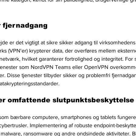
r fjernadgang
jde er det vigtigt at sikre sikker adgang til virksomhedens
rks (VPN'er) krypterer data, der overføres mellem ekstern
etværk, hvilket garanterer fortrolighed og integritet. For
tjenester som NordVPN Teams eller OpenVPN overkomme
. Disse tjenester tilbyder sikker og problemfri fjernadg
atakrypteringsstandarder.
er omfattende slutpunktsbeskyttelse
som bærbare computere, smartphones og tablets fungere
cybertrusler. Implementering af robuste endpoint-beskytte
 malware, ransomware og andre ondsindede aktiviteter. B