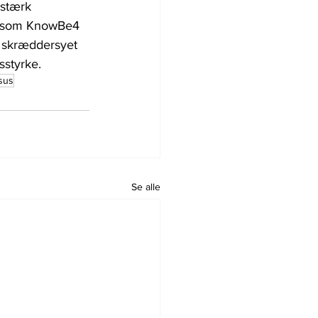
stærk 
er som KnowBe4 
r skræddersyet 
sstyrke.
sus
Se alle