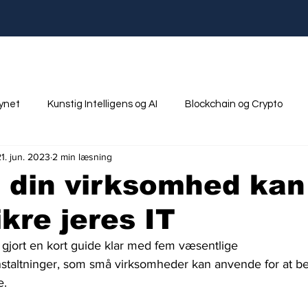
synet
Kunstig Intelligens og AI
Blockchain og Crypto
21. jun. 2023
2 min læsning
nik
Ungdom og Uddannelse
t din virksomhed kan
ikre jeres IT
 gjort en kort guide klar med fem væsentlige 
staltninger, som små virksomheder kan anvende for at be
. 