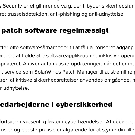
Security er et glimrende valg, der tilbyder sikkerhedsfunkt
et trusselsdetektion, anti-phishing og anti-udnyttelse.
g patch software regelmæssigt
er ofte softwaresårbarheder til at få uautoriseret adgang e
rende at holde alle softwareapplikationer, inklusive oper
opdateret. Aktiver automatiske opdateringer, når det er mul
service som SolarWinds Patch Manager til at strømline 
rer, at kritiske sikkerhedsrettelser anvendes omgående, h
r udnyttelse.
medarbejderne i cybersikkerhed
 fortsat en væsentlig faktor i cyberhændelser. At uddann
sler og bedste praksis er afgørende for at styrke din lill