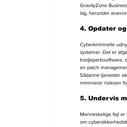
GravityZone Business 
lag, herunder avancer
4. Opdater o
Cyberkriminelle udnytt
systemer. Det er afgø
tredjepartssoftware, 
en patch management 
Sådanne tjenester sik
minimerer risikoen fo
5. Undervis 
Menneskelige fejl er
om cybersikkerhedstru