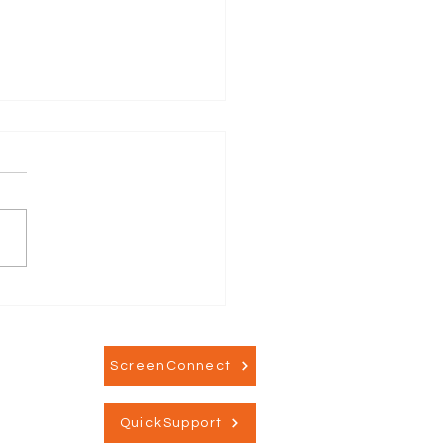
åder at spotte en
shing hjemmeside
ScreenConnect
QuickSupport