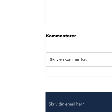
Kommentarer
Skriv en kommentar...
Vishing bølgen er nået
til Danmark
Tilmeld dig vores nyhedsbr