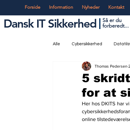
Forside
Information
Nyheder
Kontakt
Dansk IT Sikkerhed
Så er du
forbered
t...
Alle
Cybersikkerhed
Datatil
Thomas Pedersen
Globalt og Digitalt
IT og Tek
5 skrid
for at s
Her hos DKITS har vi
cybersikkerhedsforan
online tilstedeværelse