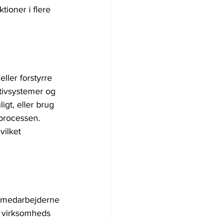
ioner i flere 
ller forstyrre 
ativsystemer og 
igt, eller brug 
processen. 
vilket 
e medarbejderne 
e virksomheds 