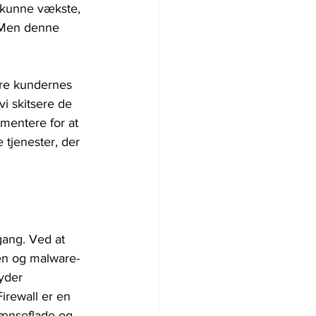
 kunne vækste, 
. Men denne 
are kundernes 
vi skitsere de 
mentere for at 
tjenester, der 
gang. Ved at 
en og malware-
yder 
irewall er en 
rænseflade og 