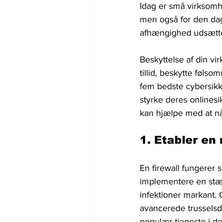
Idag er små virksomh
men også for den dagl
afhængighed udsætter
Beskyttelse af din v
tillid, beskytte følso
fem bedste cybersikk
styrke deres onlines
kan hjælpe med at nå
1. Etabler en 
En firewall fungerer 
implementere en stær
infektioner markant. 
avancerede trusselsd
populær tjeneste i de