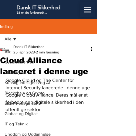
Dansk IT Sikkerhed
Så er du forbered
t...
Indlæg
Alle
Dansk IT Sikkerhed
Alle
25. apr. 2023
2 min læsning
Cloud Alliance
Cybersikkerhed
lanceret i denne uge
Datatilsynet
Google Cloud og The Center for 
Kunstig Intelligens og AI
Internet Security lancerede i denne uge 
Blockchain og Crypto
Google Cloud Alliance. Deres mål er at 
forbedre den digitale sikkerhed i den 
Sikkerhedsguiden
offentlige sektor. 
Globalt og Digitalt
IT og Teknik
Ungdom og Uddannelse