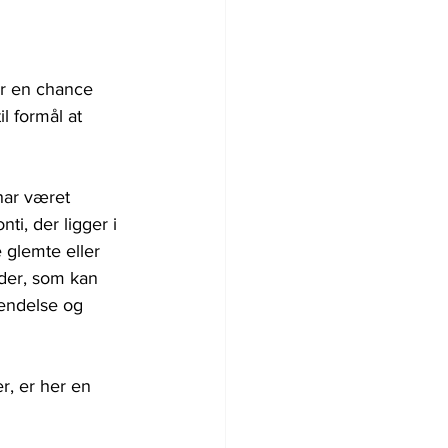
er en chance 
il formål at 
har været 
ti, der ligger i 
 glemte eller 
der, som kan 
endelse og 
r, er her en 