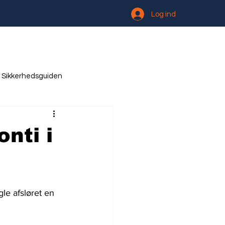
Log ind
Sikkerhedsguiden
nti i
le afsløret en 
 