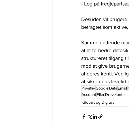
- Log på tredjepartsa
Desuden vil brugere 
betragtet som aktive, 
Sammenfattende mark
af at forbedre datasi
struktureret tilgang 
mod at give brugerne r
af deres konti. Vedli
at sikre dens levetid
Privatliv
Google
Data
Email
Account
Filer
Drev
Konto
Globalt og Digitalt