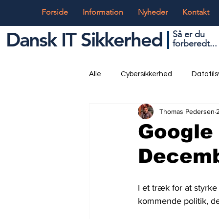
Forside
Information
Nyheder
Kontakt
Dansk IT Sikkerhed
Så er du
forbered
t...
Alle
Cybersikkerhed
Datatil
Thomas Pedersen
Globalt og Digitalt
IT og Tek
Google 
Decem
I et træk for at styr
kommende politik, der