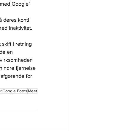
d med Google"
 deres konti 
ed inaktivitet.
ift i retning 
nde en 
r virksomheden 
hindre fjernelse 
 afgørende for 
r
Google Fotos
Meet