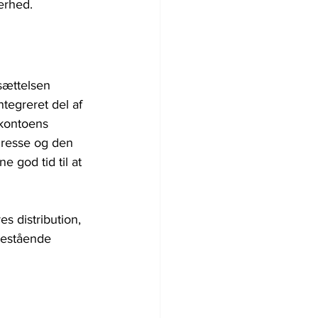
erhed.
sættelsen 
tegreret del af 
 kontoens 
dresse og den 
e god tid til at 
s distribution, 
restående 