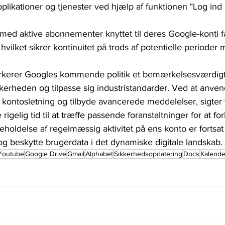
pplikationer og tjenester ved hjælp af funktionen "Log in
med aktive abonnementer knyttet til deres Google-konti få
hvilket sikrer kontinuitet på trods af potentielle perioder m
erer Googles kommende politik et bemærkelsesværdigt sk
kkerheden og tilpasse sig industristandarder. Ved at anve
til kontosletning og tilbyde avancerede meddelelser, sigte
igelig tid til at træffe passende foranstaltninger for at for
geholdelse af regelmæssig aktivitet på ens konto er fortsat
 og beskytte brugerdata i det dynamiske digitale landskab.
Youtube
Google Drive
Gmail
Alphabet
Sikkerhedsopdatering
Docs
Kalende