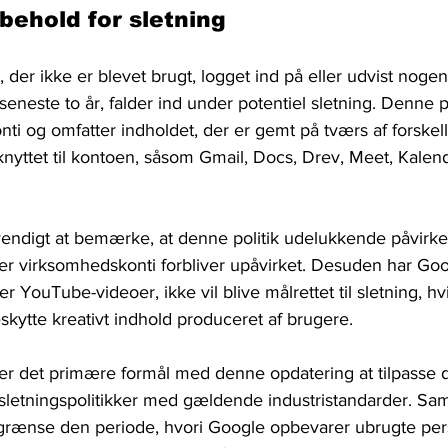
behold for sletning
der ikke er blevet brugt, logget ind på eller udvist nogen
 seneste to år, falder ind under potentiel sletning. Denne p
ti og omfatter indholdet, der er gemt på tværs af forskell
 knyttet til kontoen, såsom Gmail, Docs, Drev, Meet, Kale
ndigt at bemærke, at denne politik udelukkende påvirker
ler virksomhedskonti forbliver upåvirket. Desuden har Goo
er YouTube-videoer, ikke vil blive målrettet til sletning, hvi
skytte kreativt indhold produceret af brugere.
er det primære formål med denne opdatering at tilpasse 
sletningspolitikker med gældende industristandarder. Samt
t begrænse den periode, hvori Google opbevarer ubrugte per