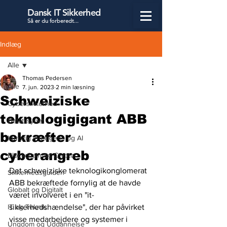
Dansk IT Sikkerhed
Så er du forbered
t...
Indlæg
Alle
Thomas Pedersen
Alle
7. jun. 2023
2 min læsning
Schweiziske
Cybersikkerhed
teknologigigant ABB
Datatilsynet
bekræfter
Kunstig Intelligens og AI
cyberangreb
Blockchain og Crypto
Det schweiziske teknologikonglomerat 
Sikkerhedsguiden
ABB bekræftede fornylig at de havde 
Globalt og Digitalt
været involveret i en "it-
IT og Teknik
sikkerhedshændelse", der har påvirket 
visse medarbejdere og systemer i 
Ungdom og Uddannelse