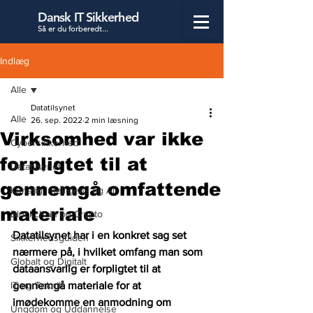
Dansk IT Sikkerhed
Så er du forbered
t...
Indlæg
Alle
Datatilsynet
Alle
26. sep. 2022
2 min læsning
Virksomhed var ikke
Cybersikkerhed
forpligtet til at
Datatilsynet
gennemgå omfattende
Kunstig Intelligens og AI
materiale
Blockchain og Crypto
Datatilsynet har i en konkret sag set 
Sikkerhedsguiden
nærmere på, i hvilket omfang man som 
Globalt og Digitalt
dataansvarlig er forpligtet til at 
IT og Teknik
gennemgå materiale for at 
imødekomme en anmodning om 
Ungdom og Uddannelse