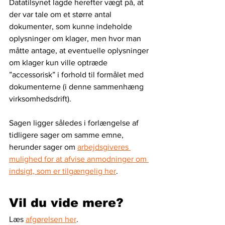
Datatilsynet lagde herefter vægt på, at 
der var tale om et større antal 
dokumenter, som kunne indeholde 
oplysninger om klager, men hvor man 
måtte antage, at eventuelle oplysninger 
om klager kun ville optræde 
”accessorisk” i forhold til formålet med 
dokumenterne (i denne sammenhæng 
virksomhedsdrift).
Sagen ligger således i forlængelse af 
tidligere sager om samme emne, 
herunder sager om 
arbejdsgiveres 
mulighed for at afvise anmodninger om 
indsigt, som er tilgængelig her
.
Vil du vide mere?
Læs 
afgørelsen her
. 