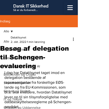
Dansk IT Sikkerhed
Så er du forbered
t...
Indlæg
Alle
Datatilsynet
Alle
2. okt. 2022
1 min læsning
Besøg af delegation
Cybersikkerhed
til Schengen-
Datatilsynet
evaluering
Kunstig Intelligens og AI
I dag har Datatilsynet taget imod en 
Blockchain og Crypto
delegation bestående af 
repræsentanter fra forskellige EØS-
Sikkerhedsguiden
lande og fra EU-Kommissionen, som 
Globalt og Digitalt
bl.a. skal evaluere, hvordan Datatilsynet 
lever op til sin tilsynsforpligtelse med 
IT og Teknik
databeskyttelsesreglerne på Schengen-
området.
Ungdom og Uddannelse