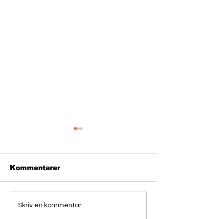
Kommentarer
Ny vejledning om
Videndeling 
Skriv en kommentar...
offentlige
kolleger fra d