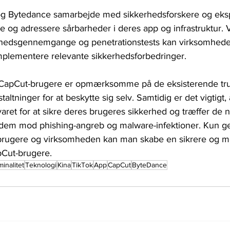
g Bytedance samarbejde med sikkerhedsforskere og ekspe
cere og adressere sårbarheder i deres app og infrastruktur. 
hedsgennemgange og penetrationstests kan virksomheden 
 implementere relevante sikkerhedsforbedringer.
 CapCut-brugere er opmærksomme på de eksisterende trus
altninger for at beskytte sig selv. Samtidig er det vigtigt,
aret for at sikre deres brugeres sikkerhed og træffer de
te dem mod phishing-angreb og malware-infektioner. Kun 
rugere og virksomheden kan man skabe en sikrere og mer
pCut-brugere.
minalitet
Teknologi
Kina
TikTok
App
CapCut
ByteDance