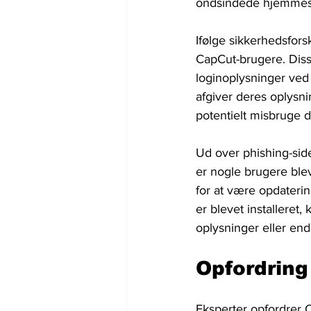
ondsindede hjemmes
Ifølge sikkerhedsforsk
CapCut-brugere. Disse
loginoplysninger ved 
afgiver deres oplysn
potentielt misbruge d
Ud over phishing-side
er nogle brugere blev
for at være opdaterin
er blevet installeret
oplysninger eller en
Opfordring
Eksperter opfordrer C