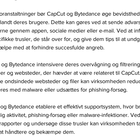
foranstaltninger bør CapCut og Bytedance øge bevidsthe
andt deres brugere. Dette kan gøres ved at sende advars
gerne gennem appen, sociale medier eller e-mail. Ved at in
ikke trusler, de står over for, og give dem tips til at und
ælpe med at forhindre succesfulde angreb.
g Bytedance intensivere deres overvågning og filtrering 
ner og websteder, der hævder at være relateret til CapCut
ere ondsindede websteder og filer kan virksomheden reduc
ceres med malware eller udsættes for phishing-forsøg.
og Bytedance etablere et effektivt supportsystem, hvor b
g aktivitet, phishing-forsøg eller malware-infektioner. Ved
 rapporter og undersøge disse trusler kan virksomheden t
l at håndtere og bekæmpe dem.