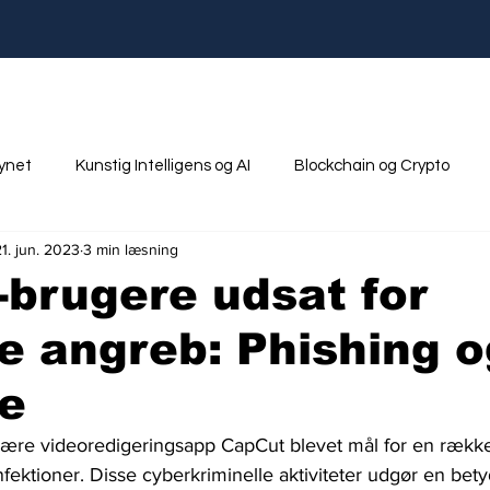
synet
Kunstig Intelligens og AI
Blockchain og Crypto
21. jun. 2023
3 min læsning
nik
Ungdom og Uddannelse
brugere udsat for
ge angreb: Phishing 
e
ære videoredigeringsapp CapCut blevet mål for en række
ektioner. Disse cyberkriminelle aktiviteter udgør en betyd