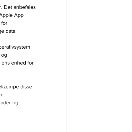
r. Det anbefales 
 Apple App 
for 
ge data.
perativsystem 
 og 
å ens enhed for 
 bekæmpe disse 
n 
kader og 
n