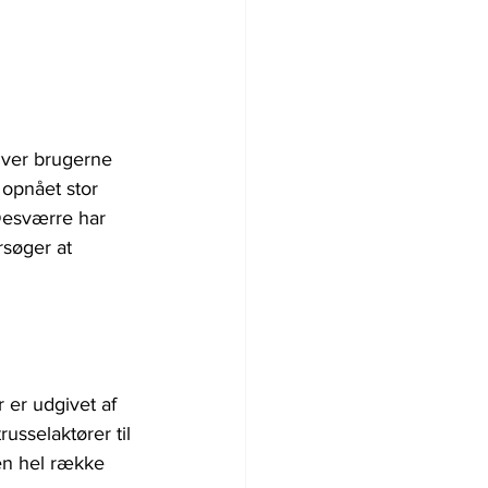
iver brugerne 
 opnået stor 
Desværre har 
søger at 
er udgivet af 
sselaktører til 
en hel række 