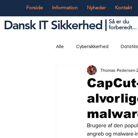
Forside
Information
Nyheder
Kontakt
Dansk IT Sikkerhed
Så er du
forbered
t...
Alle
Cybersikkerhed
Datatil
Thomas Pedersen
Globalt og Digitalt
IT og Tek
CapCut-
alvorli
malwar
Brugere af den popul
angreb og malware-inf