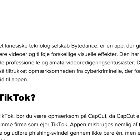
et kinesiske teknologiselskab Bytedance, er en app, der g
re videoer og tilføje forskellige visuelle effekter. Den har
åde professionelle og amatørvideoredigeringsentusiaster. 
så tiltrukket opmærksomheden fra cyberkriminelle, der for
id til appen.
TikTok?
TikTok, bør du være opmærksom på CapCut, da CapCut er 
me firma som ejer TikTok. Appen misbruges nemlig af tru
re og udføre phishing-svindel gennem ikke bare én, men 