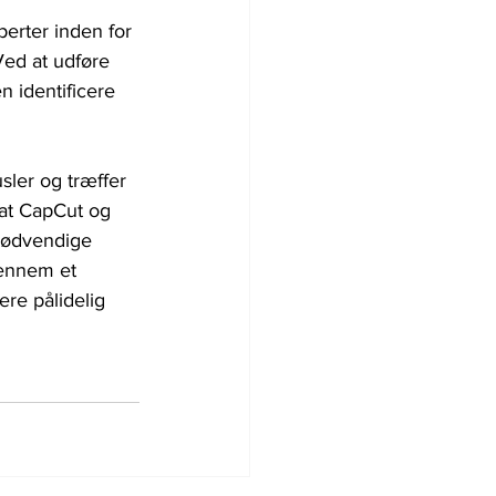
rter inden for 
Ved at udføre 
identificere 
ler og træffer 
 at CapCut og 
 nødvendige 
gennem et 
e pålidelig 