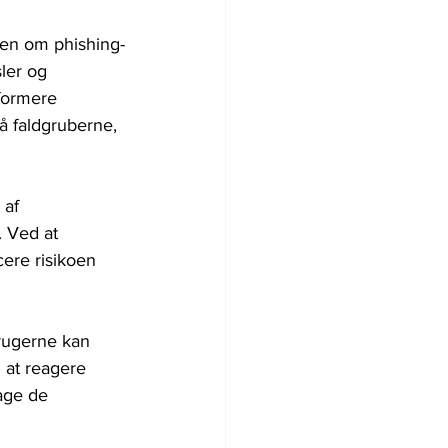
den om phishing-
ler og 
formere 
gå faldgruberne, 
af 
. Ved at 
ere risikoen 
rugerne kan 
 at reagere 
age de 