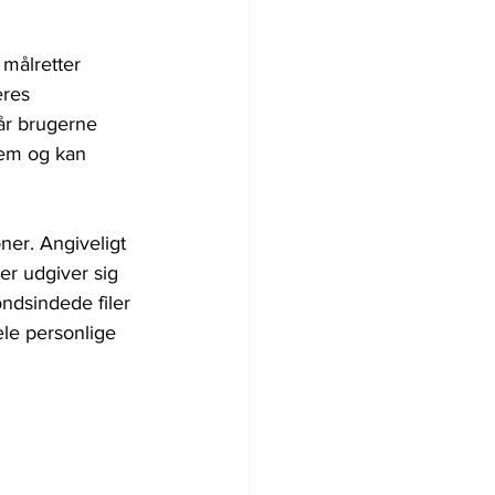
 målretter 
eres 
år brugerne 
dem og kan 
ner. Angiveligt 
er udgiver sig 
ndsindede filer 
æle personlige 
 