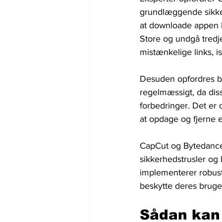
grundlæggende sikkerh
at downloade appen k
Store og undgå tredj
mistænkelige links, 
Desuden opfordres br
regelmæssigt, da diss
forbedringer. Det er o
at opdage og fjerne e
CapCut og Bytedance e
sikkerhedstrusler og
implementerer robuste
beskytte deres bruge
Sådan kan