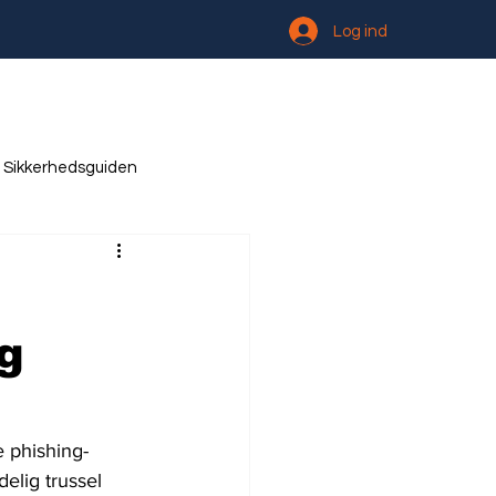
Log ind
Sikkerhedsguiden
og
 phishing-
elig trussel 