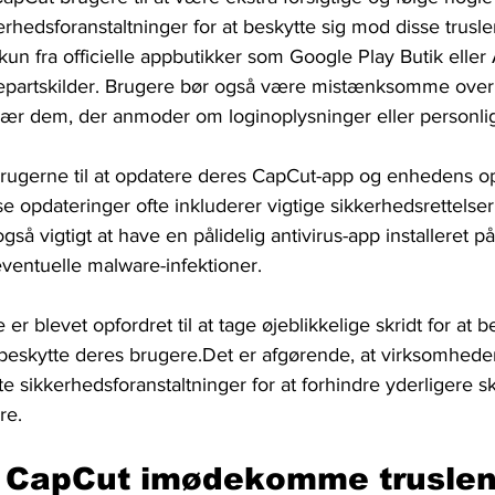
edsforanstaltninger for at beskytte sig mod disse trusle
un fra officielle appbutikker som Google Play Butik eller
epartskilder. Brugere bør også være mistænksomme over 
især dem, der anmoder om loginoplysninger eller personli
ugerne til at opdatere deres CapCut-app og enhedens o
e opdateringer ofte inkluderer vigtige sikkerhedsrettelser
gså vigtigt at have en pålidelig antivirus-app installeret p
ventuelle malware-infektioner.
r blevet opfordret til at tage øjeblikkelige skridt for at
 beskytte deres brugere.Det er afgørende, at virksomhede
 sikkerhedsforanstaltninger for at forhindre yderligere s
re.
 CapCut imødekomme trusle