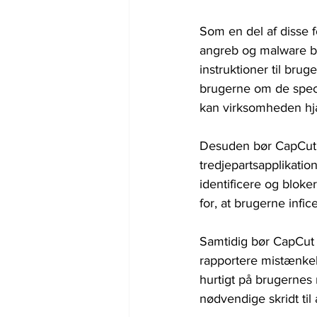
Som en del af disse 
angreb og malware bl
instruktioner til bru
brugerne om de specif
kan virksomheden hj
Desuden bør CapCut o
tredjepartsapplikatio
identificere og blok
for, at brugerne infi
Samtidig bør CapCut 
rapportere mistænkeli
hurtigt på brugernes
nødvendige skridt ti