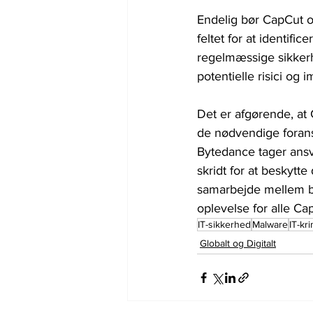
Endelig bør CapCut o
feltet for at identifi
regelmæssige sikker
potentielle risici og
Det er afgørende, at
de nødvendige foranst
Bytedance tager ansv
skridt for at beskyt
samarbejde mellem b
oplevelse for alle Ca
IT-sikkerhed
Malware
IT-kri
Globalt og Digitalt