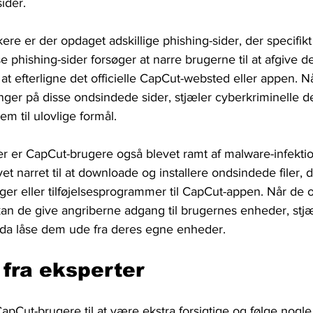
ider.
ere er der opdaget adskillige phishing-sider, der specifikt
 phishing-sider forsøger at narre brugerne til at afgive d
at efterligne det officielle CapCut-websted eller appen. N
inger på disse ondsindede sider, stjæler cyberkriminelle 
em til ulovlige formål.
r er CapCut-brugere også blevet ramt af malware-infektio
et narret til at downloade og installere ondsindede filer, d
ger eller tilføjelsesprogrammer til CapCut-appen. Når de o
, kan de give angriberne adgang til brugernes enheder, stj
dda låse dem ude fra deres egne enheder.
 fra eksperter
apCut-brugere til at være ekstra forsigtige og følge nogle