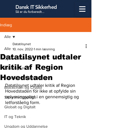
Dansk IT Sikkerhed
Så er du forbered
t...
Indlæg
Alle
Datatilsynet
Alle
10. nov. 2022
1 min læsning
Datatilsynet udtaler
Cybersikkerhed
kritik af Region
Datatilsynet
Hovedstaden
Kunstig Intelligens og AI
Datatilsynet udtaler kritik af Region 
Blockchain og Crypto
Hovedstaden for ikke at opfylde sin 
oplysningspligt i en gennemsigtig og 
Sikkerhedsguiden
letforståelig form.
Globalt og Digitalt
IT og Teknik
Ungdom og Uddannelse