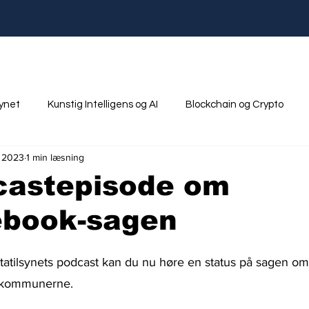
synet
Kunstig Intelligens og AI
Blockchain og Crypto
. 2023
1 min læsning
nik
Ungdom og Uddannelse
castepisode om
book-sagen
tatilsynets podcast kan du nu høre en status på sagen om
 kommunerne.