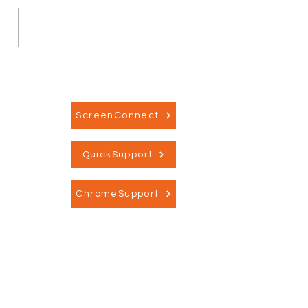
endeling med
eger fra det svenske
yn
ScreenConnect
QuickSupport
ChromeSupport
Information
→ Om Dansk IT Sikkerhed
→ Privatlivspolitik
→ Medlemsbetingelser
→ Rapporter og analyse