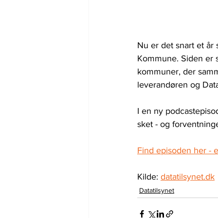
Nu er det snart et år
Kommune. Siden er so
kommuner, der samm
leverandøren og Datat
I en ny podcastepisod
sket - og forventning
Find episoden her - e
Kilde: 
datatilsynet.dk
Datatilsynet