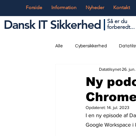
Forside
Information
Nyheder
Kontakt
Dansk IT Sikkerhed
Så er du
forbered
t...
Alle
Cybersikkerhed
Datatil
Datatilsynet
26. jun
Globalt og Digitalt
IT og Tek
Ny pod
Chrome
Opdateret:
14. jul. 2023
I en ny episode af Da
Google Workspace i