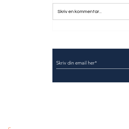
Skriv en kommentar...
Texas Andreas Petersen
A/S indstilles til bøde
Tilmeld dig vores nyhedsbr
Dansk IT Sikkerhed
Lindholm Havnevej 31
5800 Nyborg
CVR 44728184
info@dkits.dk