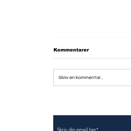
Kommentarer
Skriv en kommentar...
Texas Andreas Petersen
A/S indstilles til bøde
Tilmeld dig vores nyhedsbr