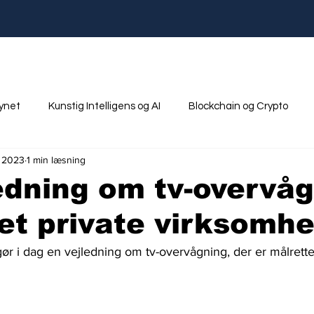
synet
Kunstig Intelligens og AI
Blockchain og Crypto
. 2023
1 min læsning
nik
Ungdom og Uddannelse
edning om tv-overvå
et private virksomh
ggør i dag en vejledning om tv-overvågning, der er målrette