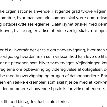
e organisationer anvender i stigende grad tv-overvågning
t område, hvor man som virksomhed skal være opmærkso
 databeskyttelsesreglerne. Datatilsynet ønsker med denn
lik over, hvilke regler virksomheder særligt skal være o
r bl.a., hvornår der er tale om tv-overvågning, hvor man
rvåge, og hvordan man som virksomhed kan leve op til s
 for de personer, som bliver tv-overvåget. Vejledningen 
glerne om opbevaring og videregivelse af optagelser, de
delse med tv-overvågning og brugen af databehandlere. End
gen en række eksempler, som skal hjælpe med at konkret
 den nemmere at anvende i praksis for virksomhederne.
 til med bidrag fra Justitsministeriet.