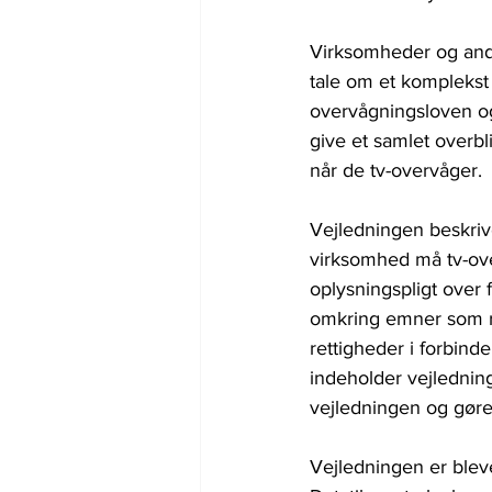
Virksomheder og andr
tale om et kompleks
overvågningsloven og
give et samlet overb
når de tv-overvåger.
Vejledningen beskrive
virksomhed må tv-ove
oplysningspligt over
omkring emner som re
rettigheder i forbin
indeholder vejlednin
vejledningen og gøre
Vejledningen er blevet