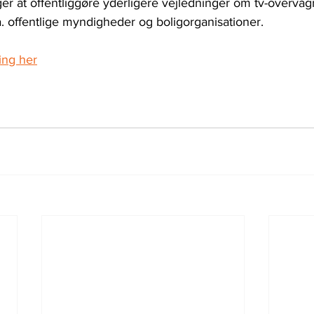
er at offentliggøre yderligere vejledninger om tv-overvågn
a. offentlige myndigheder og boligorganisationer.
ing her