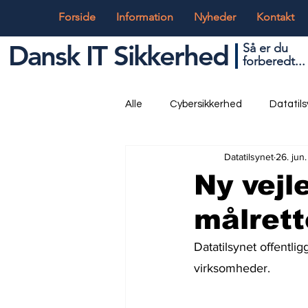
Forside
Information
Nyheder
Kontakt
Dansk IT Sikkerhed
Så er du
forbered
t...
Alle
Cybersikkerhed
Datatil
Datatilsynet
26. jun
Globalt og Digitalt
IT og Tek
Ny vejl
målrett
Datatilsynet offentli
virksomheder.