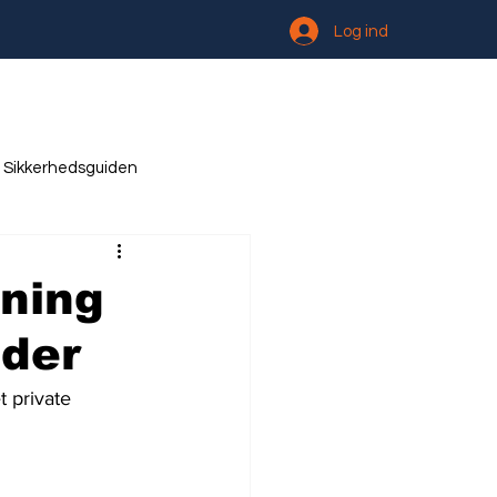
Log ind
Sikkerhedsguiden
gning
eder
t private 