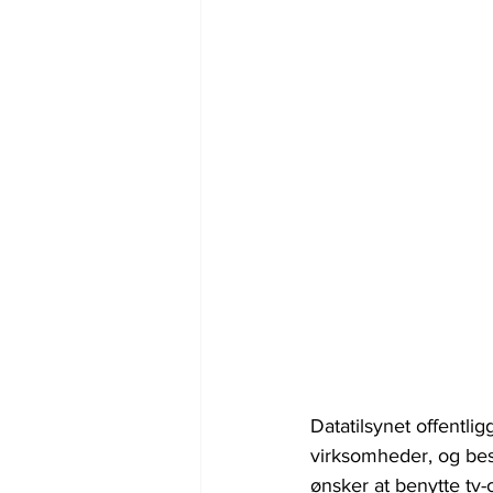
Datatilsynet offentli
virksomheder, og bes
ønsker at benytte tv