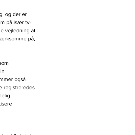
, og der er 
m på især tv-
e vejledning at 
pmærksomme på, 
 som 
in 
kommer også 
 registreredes 
elig 
isere 