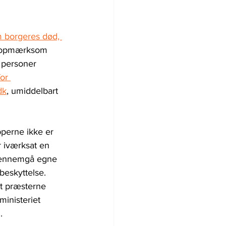
m borgeres død, 
, opmærksom 
r personer 
or 
dk
, umiddelbart 
pperne ikke er 
r iværksat en 
t gennemgå egne 
beskyttelse. 
at præsterne 
inisteriet 
.