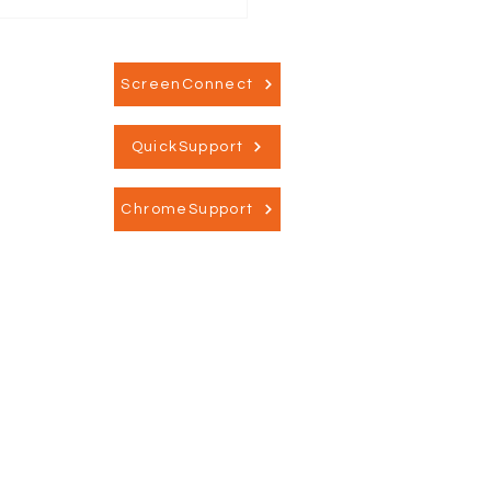
endeling med
eger fra det svenske
yn
ScreenConnect
QuickSupport
ChromeSupport
Information
→ Om Dansk IT Sikkerhed
→ Privatlivspolitik
→ Medlemsbetingelser
→ Rapporter og analyse
→ Presse