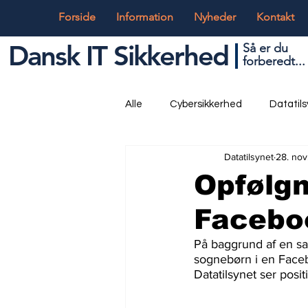
Forside
Information
Nyheder
Kontakt
Dansk IT Sikkerhed
Så er du
forbered
t...
Alle
Cybersikkerhed
Datatil
Datatilsynet
28. nov
Globalt og Digitalt
IT og Tek
Opfølg
Facebo
På baggrund af en sa
sognebørn i en Faceb
Datatilsynet ser positi