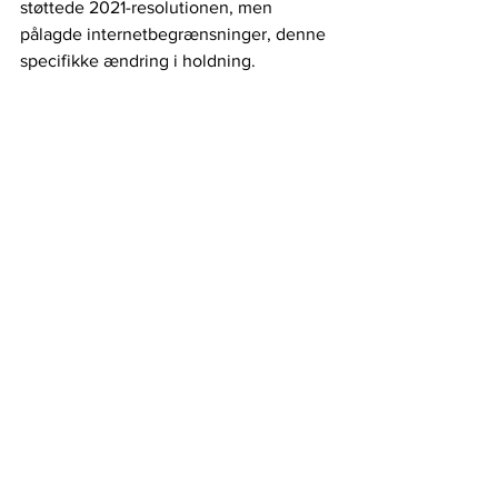
støttede 2021-resolutionen, men 
pålagde internetbegrænsninger, denne 
specifikke ændring i holdning.
Da internetfrihed forbliver en 
grundlæggende menneskerettighed, er 
det nedslående at se lande, der 
ignorerer deres forpligtelser. For at 
fremme et åbent og tilgængeligt 
internet er det afgørende at øge 
opmærksomheden omkring 
overtrædere og arbejde for beskyttelse 
af internetfriheden.
Privatliv
Internet
UN
Surfshark
Internet frihed
Forende Nationer
Globalt og Digitalt