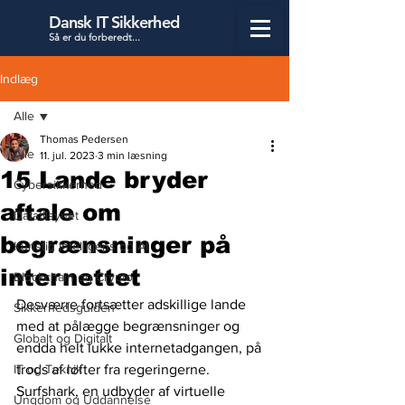
Dansk IT Sikkerhed
Så er du forbered
t...
Indlæg
Alle
Thomas Pedersen
Alle
11. jul. 2023
3 min læsning
15 Lande bryder
Cybersikkerhed
aftale om
Datatilsynet
begrænsninger på
Kunstig Intelligens og AI
internettet
Blockchain og Crypto
Desværre fortsætter adskillige lande 
Sikkerhedsguiden
med at pålægge begrænsninger og 
Globalt og Digitalt
endda helt lukke internetadgangen, på 
IT og Teknik
trods af løfter fra regeringerne. 
Surfshark, en udbyder af virtuelle 
Ungdom og Uddannelse