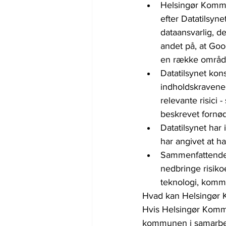
Helsingør Kommu
efter Datatilsyn
dataansvarlig, d
andet på, at Goo
en række områd
Datatilsynet kons
indholdskravene
relevante risici 
beskrevet fornød
Datatilsynet har
har angivet at h
Sammenfattende 
nedbringe risiko
teknologi, kommu
Hvad kan Helsingør
Hvis Helsingør Komm
kommunen i samarbejd