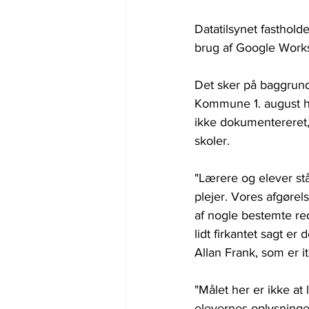
Datatilsynet fasthol
brug af Google Work
Det sker på baggrund
Kommune 1. august har
ikke dokumentereret,
skoler.
"Lærere og elever stå
plejer. Vores afgørel
af nogle bestemte re
lidt firkantet sagt e
Allan Frank, som er it
"Målet her er ikke at
elevernes oplysninger