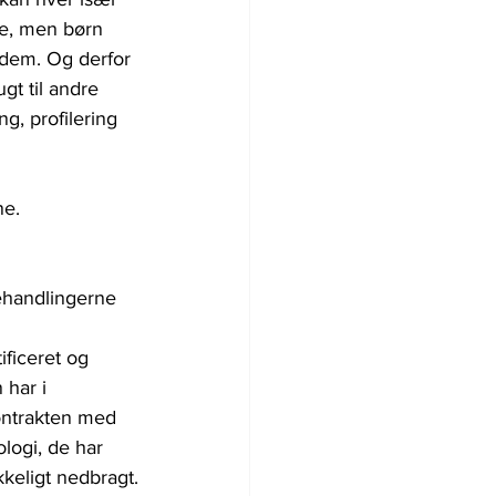
ge, men børn 
 dem. Og derfor 
gt til andre 
g, profilering 
ne.
behandlingerne 
ificeret og 
 har i 
kontrakten med 
logi, de har 
kkeligt nedbragt.