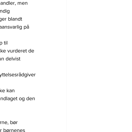
andler, men 
ndig 
ger blandt 
aansvarlig på 
 til 
ke vurderet de 
n delvist 
ttelsesrådgiver 
ke kan 
undlaget og den 
ne, bør 
r børnenes 