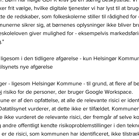
frit vælge, hvilke digitale tjenester vi har lyst til at bru
e de redskaber, som folkeskolerne stiller til rådighed for
munerne sikrer sig, at børnenes oplysninger ikke bliver bru
skoleloven giver mulighed for - eksempelvis markedsførin
."
 ligesom i den tidligere afgørelse - kun Helsingør Kommu
ilsynets nye afgørelse
ger - ligesom Helsingør Kommune - til grund, at flere af 
 risiko for de personer, der bruger Google Workspace.
 er af den opfattelse, at alle de relevante risici er ident
atatilsynet vurderer, at dette ikke er tilfældet. Kommunen
e ikke vurderet de relevante risici, der fremgår af selve 
andre offentligt kendte risikoproblemstillinger i den tekno
er de risici, som kommunen har identificeret, ikke tilstræ