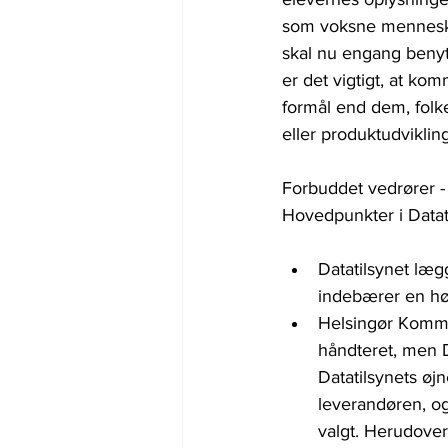
som voksne mennesker 
skal nu engang benytt
er det vigtigt, at kom
formål end dem, folke
eller produktudvikling
Forbuddet vedrører -
Hovedpunkter i Datat
Datatilsynet læg
indebærer en høj
Helsingør Kommune
håndteret, men D
Datatilsynets øjn
leverandøren, og 
valgt. Herudover 