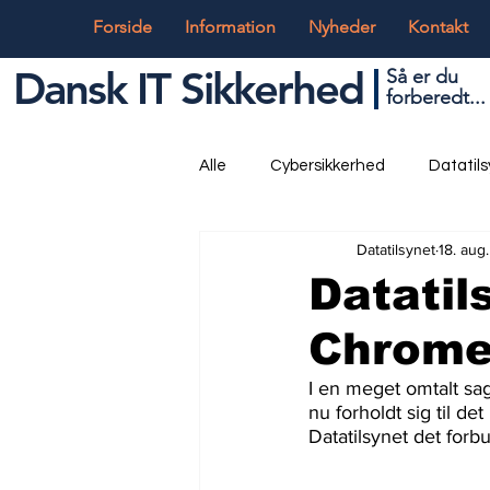
Forside
Information
Nyheder
Kontakt
Dansk IT Sikkerhed
Så er du
forbered
t...
Alle
Cybersikkerhed
Datatil
Datatilsynet
18. aug
Globalt og Digitalt
IT og Tek
Datatil
Chrome
I en meget omtalt sa
nu forholdt sig til d
Datatilsynet det forbud