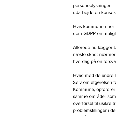
personoplysninger - h
udarbejde en konsek
Hvis kommunen her erk
der i GDPR en muligh
Allerede nu lægger Da
næste skridt nærmere,
hverdag på en forsva
Hvad med de andre
Selv om afgørelsen fo
Kommune, opfordrer D
samme områder som i 
overførsel til usikre
problemstillinger i d